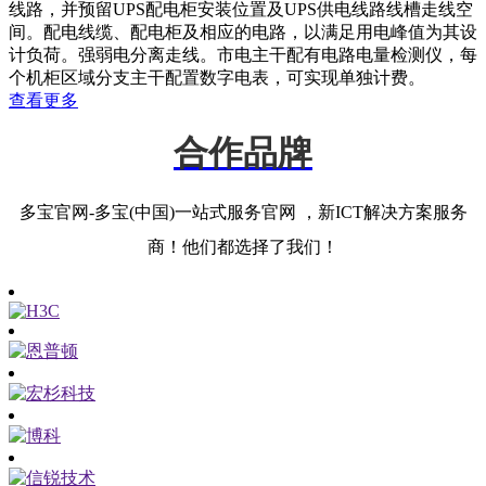
线路，并预留UPS配电柜安装位置及UPS供电线路线槽走线空
间。配电线缆、配电柜及相应的电路，以满足用电峰值为其设
计负荷。强弱电分离走线。市电主干配有电路电量检测仪，每
个机柜区域分支主干配置数字电表，可实现单独计费。
查看更多
合作品牌
多宝官网-多宝(中国)一站式服务官网 ，新ICT解决方案服务
商！他们都选择了我们！