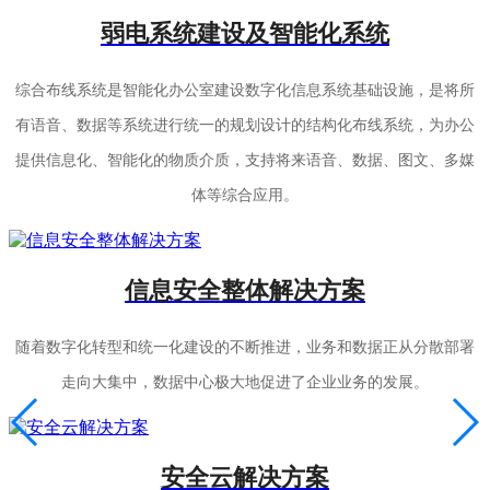
弱电系统建设及智能化系统
综合布线系统是智能化办公室建设数字化信息系统基础设施，是将所
有语音、数据等系统进行统一的规划设计的结构化布线系统，为办公
提供信息化、智能化的物质介质，支持将来语音、数据、图文、多媒
体等综合应用。
信息安全整体解决方案
随着数字化转型和统一化建设的不断推进，业务和数据正从分散部署
走向大集中，数据中心极大地促进了企业业务的发展。
安全云解决方案