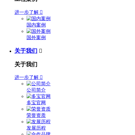
进一步了解

国内案例
国外案例
关于我们

关于我们
进一步了解

公司简介
多宝官网
荣誉资质
发展历程