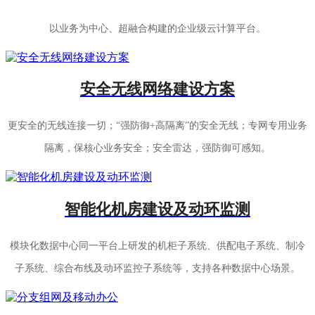
以业务为中心、超融合构建的企业级云计算平台。
安全无线网络建设方案
更安全的无线连接一切；“强防御+高隔离”的安全无线；专网专用业务
隔离，保核心业务安全；安全雷达，强防御可感知。
智能化机房建设及动环监测
模块化数据中心同一平台上研发的机柜子系统、供配电子系统、制冷
子系统、综合布线及动环监控子系统等，支持各种数据中心场景。