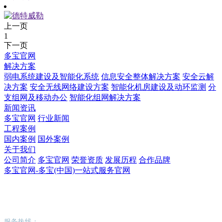
上一页
1
下一页
多宝官网
解决方案
弱电系统建设及智能化系统
信息安全整体解决方案
安全云解
决方案
安全无线网络建设方案
智能化机房建设及动环监测
分
支组网及移动办公
智能化组网解决方案
新闻资讯
多宝官网
行业新闻
工程案例
国内案例
国外案例
关于我们
公司简介
多宝官网
荣誉资质
发展历程
合作品牌
多宝官网-多宝(中国)一站式服务官网
多宝官网-多宝(中国)一站式服务官网
服务热线：