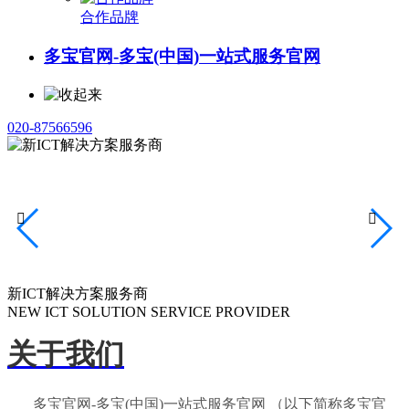
合作品牌
多宝官网-多宝(中国)一站式服务官网
020-87566596


新ICT解决方案服务商
NEW ICT SOLUTION SERVICE PROVIDER
关于我们
多宝官网-多宝(中国)一站式服务官网 （以下简称多宝官