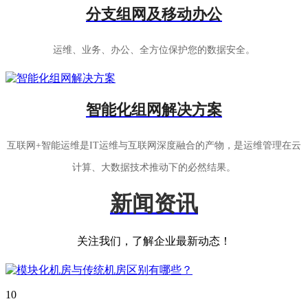
分支组网及移动办公
运维、业务、办公、全方位保护您的数据安全。
智能化组网解决方案
互联网+智能运维是IT运维与互联网深度融合的产物，是运维管理在云
计算、大数据技术推动下的必然结果。
新闻资讯
关注我们，了解企业最新动态！
10